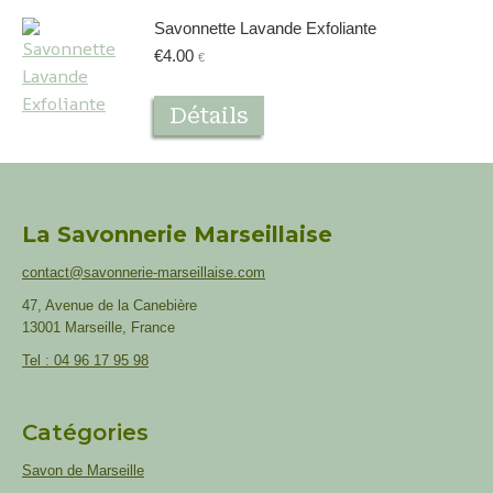
Savonnette Lavande Exfoliante
€
4.00
€
Détails
La Savonnerie Marseillaise
contact@savonnerie-marseillaise.com
47, Avenue de la Canebière
13001 Marseille, France
Tel : 04 96 17 95 98
Catégories
Savon de Marseille