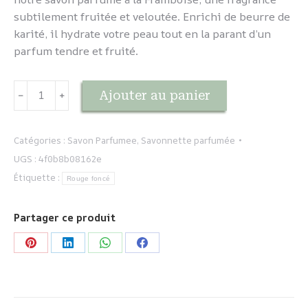
subtilement fruitée et veloutée. Enrichi de beurre de
karité, il hydrate votre peau tout en la parant d’un
parfum tendre et fruité.
quantité
Ajouter au panier
﹣
﹢
de
Savonnette
Framboise
Catégories :
Savon Parfumee
,
Savonnette parfumée
UGS :
4f0b8b08162e
Étiquette :
Rouge foncé
Partager ce produit
Partager
Partager
Partager
Partager
sur
sur
sur
sur
Pinterest
LinkedIn
WhatsApp
Facebook